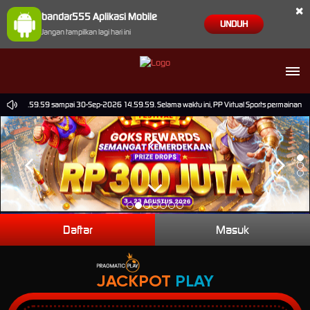
×
bandar555 Aplikasi Mobile
UNDUH
Jangan tampilkan lagi hari ini
 dari 14.59.59 sampai 30-Sep-2026 14.59.59. Selama waktu ini, PP Virtual Sports permainan ti
Daftar
Masuk
JACKPOT
PLAY