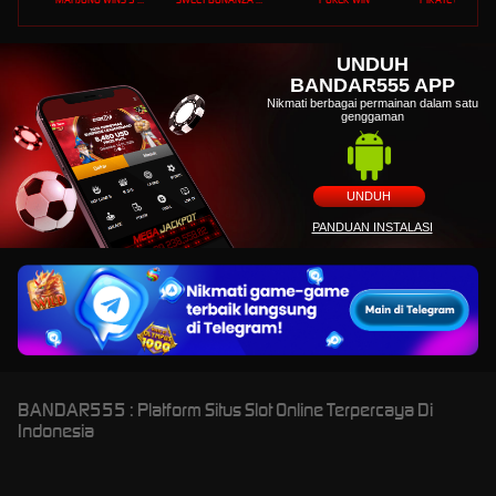
UNDUH
BANDAR555 APP
Nikmati berbagai permainan dalam satu
genggaman
UNDUH
PANDUAN INSTALASI
BANDAR555 : Platform Situs Slot Online Terpercaya Di
Indonesia