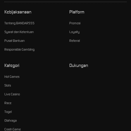
Kebijaksanaan
Platform
Tentang BANDAR555
Promosi
Syarat dan Ketentuan
Loyalty
Pusat Bantuan
Referral
Responsible Gambling
Kategori
Dukungan
Hot Games
Slots
Live Casino
Race
Togel
Olahraga
Crash Game