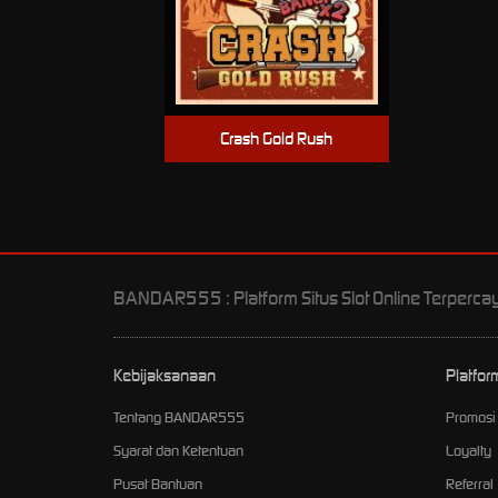
Crash Gold Rush
BANDAR555 : Platform Situs Slot Online Terperca
Kebijaksanaan
Platfor
Tentang BANDAR555
Promosi
Syarat dan Ketentuan
Loyalty
Pusat Bantuan
Referral