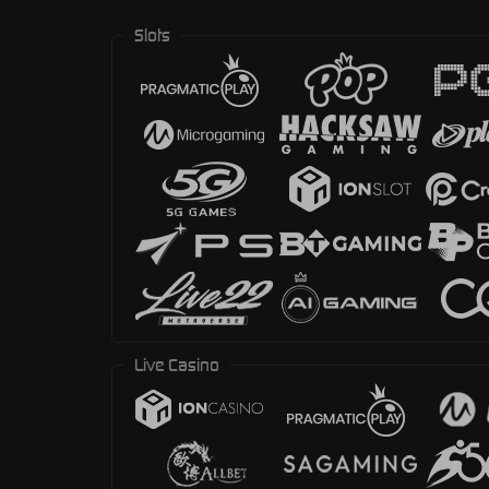
Slots
Live Casino