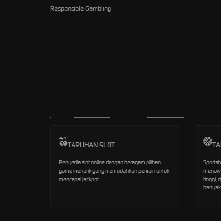
Responsible Gambling
TARUHAN SLOT
TA
Penyedia slot online dengan beragam pilihan
Sportsb
game menarik yang memudahkan pemain untuk
menawar
mencapai jackpot
tinggi,
banyak 