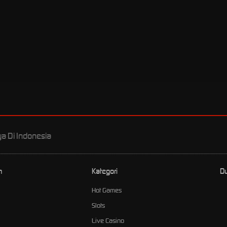
ya Di Indonesia
m
Kategori
D
Hot Games
Slots
Live Casino