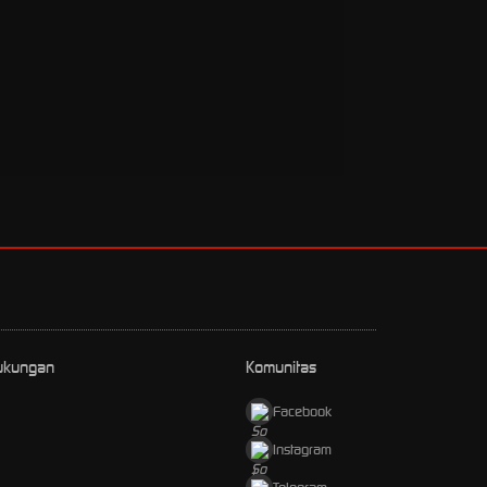
ukungan
Komunitas
Facebook
Instagram