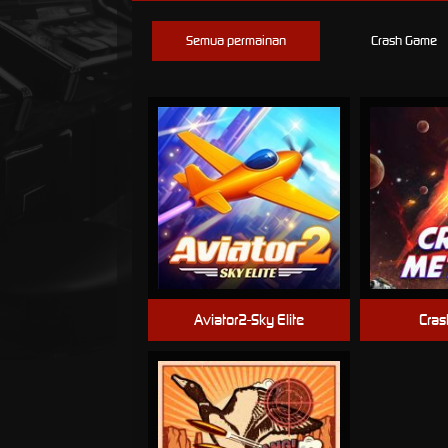
Semua permainan
Crash Game
Aviator2-Sky Elite
Cras