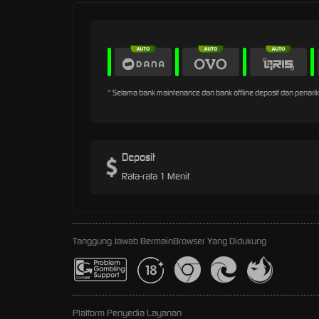
* Selama bank maintenance dan bank offline deposit dan penarik
Deposit
Rata-rata 1 Menit
Tanggung Jawab Bermain
Browser Yang Didukung
Platform Penyedia Layanan