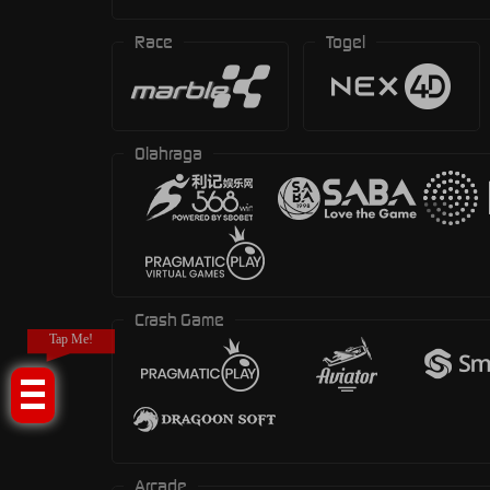
Race
Togel
Olahraga
Crash Game
Tap Me!
Arcade