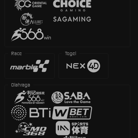
Race
Togel
Olahraga