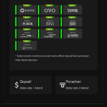
* Selama bank maintenance dan bank offline deposit dan penarikan
tidak dapat diproses
Deposit
Penarikan
Rata-rata 1 Menit
Rata-rata 3 Menit