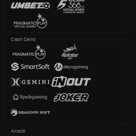
Crash Game
Arcade