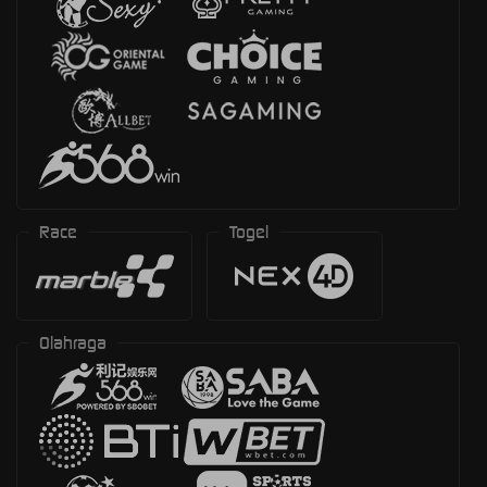
Race
Togel
Olahraga