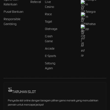
Referral
Live
Ketentuan
m
Casino
Pusat Bantuan
Telegra
Race
m
Responsible
Togel
Gambling
Whatsa
Olahraga
pp
Crash
Game
Arcade
E-Sports
Sabung
Ayam
TARUHAN SLOT
Penyedia slot online dengan beragam pilihan game menarik yang memudahkan
pemain untuk mencapai jackpot