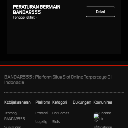
PERATURAN BERMAIN
BANDAR555
Detail
Tanggal akhir:
-
BANDAR555 : Platform Situs Slot Online Terpercaya Di
Indonesia
Kebijaksanaan
Platform
Kategori
Dukungan
Komunitas
Tentang
Promosi
Hot Games
Facebo
BANDAR555
ok
Loyalty
Slots
Syarat dan
Instagra