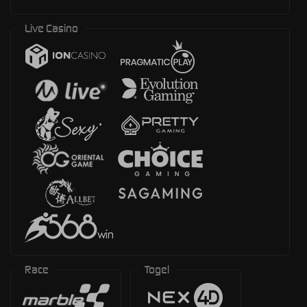
Live Casino
Race
Togel