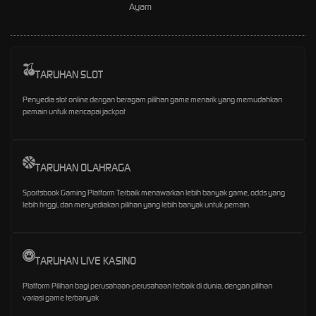
Ayam
TARUHAN SLOT
Penyedia slot online dengan beragam pilihan game menarik yang memudahkan
pemain untuk mencapai jackpot
TARUHAN OLAHRAGA
Sportsbook Gaming Platform Terbaik menawarkan lebih banyak game, odds yang
lebih tinggi, dan menyediakan pilihan yang lebih banyak untuk pemain.
TARUHAN LIVE KASINO
Platform Pilihan bagi perusahaan-perusahaan terbaik di dunia, dengan pilihan
variasi game terbanyak