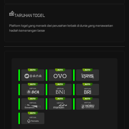
TARUHAN TOGEL
Platform togel yang menarik dari perusahan terbaik di dunia yang menawarkan
hadiah kemenangan besar