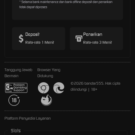
* Selama bank maintenance dan bank offline deposit dan penarikan
tidak dapat diproses
Deposit
Penarikan
Rata-rata 1 Menit
Rata-rata 3 Menit
Tanggung Jawab
Browser Yang
Bermain
Didukung
©2026 bandar555. Hak cipta
dilindungi | 18+
Platform Penyedia Layanan
Slots