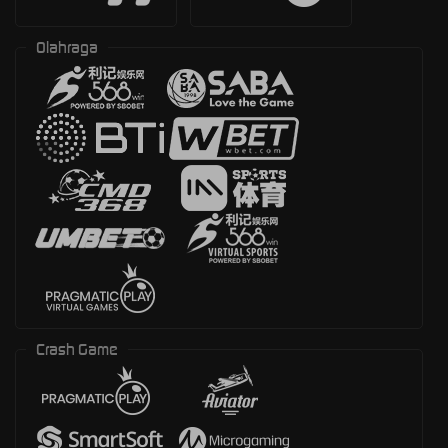
Olahraga
Crash Game