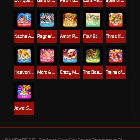
Evil Queen Cauldron
Gate of Ninja
Paw House 2
Let's Party
Spirit of Nine Tails
Nezha And The Dragon Emperor
Ragnar's Conquest
Amon Ra's Relic
Four Scholars
Three Kingdoms Slot
Heavenly Fortune
More & More Love
Crazy Miner
The Beanstalk
Trains of India
Jewel Space